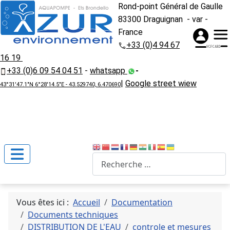
Rond-point Général de Gaulle
83300 Draguignan - var -
France
+33 (0)4 94 67
16 19
+33 (0)6 09 54 04 51
-
whatsapp
-
|
Google street wiew
43°31'47.1"N 6°28'14.5"E - 43.529740, 6.470690
Recherche
Vous êtes ici :
Accueil
Documentation
Documents techniques
DISTRIBUTION DE L'EAU
controle et mesures