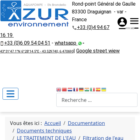
Rond-point Général de Gaulle
83300 Draguignan - var -
France
+33 (0)4 94 67
16 19
+33 (0)6 09 54 04 51
-
whatsapp
-
|
Google street wiew
43°31'47.1"N 6°28'14.5"E - 43.529740, 6.470690
Recherche
Vous êtes ici :
Accueil
Documentation
Documents techniques
LE TRAITEMENT DE L'EAU
Filtration de l'eau