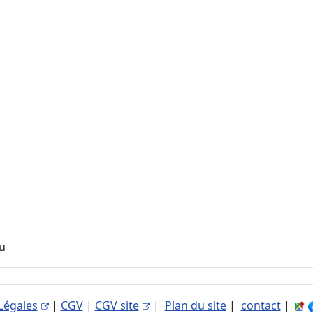
au
Légales
|
CGV
|
CGV site
|
Plan du site
|
contact
|