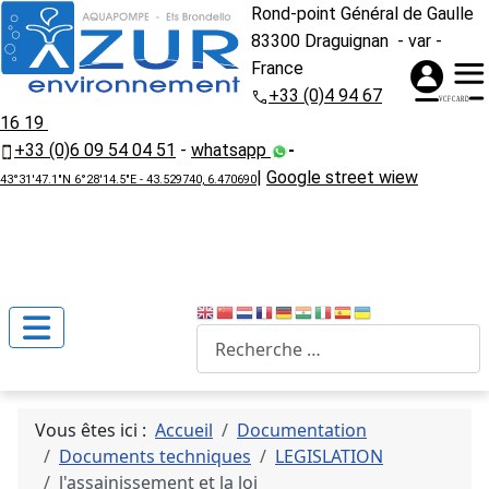
Rond-point Général de Gaulle
83300 Draguignan - var -
France
+33 (0)4 94 67
16 19
+33 (0)6 09 54 04 51
-
whatsapp
-
|
Google street wiew
43°31'47.1"N 6°28'14.5"E - 43.529740, 6.470690
Recherche
Vous êtes ici :
Accueil
Documentation
Documents techniques
LEGISLATION
l'assainissement et la loi