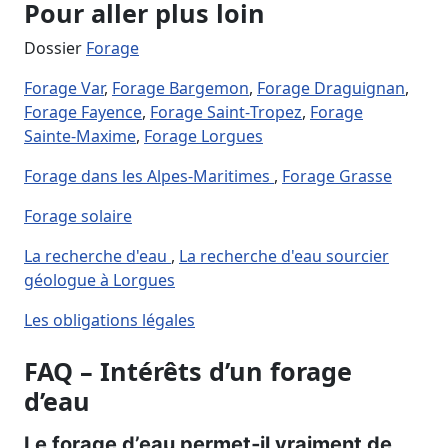
Pour aller plus loin
Dossier
Forage
Forage Var
,
Forage Bargemon
,
Forage Draguignan
,
Forage Fayence
,
Forage Saint‑Tropez
,
Forage
Sainte‑Maxime
,
Forage Lorgues
Forage dans les Alpes‑Maritimes
,
Forage Grasse
Forage solaire
La recherche d'eau
,
La recherche d'eau sourcier
géologue à Lorgues
Les obligations légales
FAQ – Intérêts d’un forage
d’eau
Le forage d’eau permet‑il vraiment de